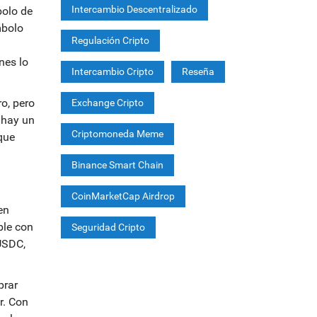
Intercambio Descentralizado
bolo de
mbolo
Regulación Cripto
nes lo
Intercambio Cripto
Reseña
o, pero
Exchange Cripto
 hay un
Criptomoneda Meme
que
Binance Smart Chain
CoinMarketCap Airdrop
en
ble con
Seguridad Cripto
USDC,
prar
r. Con