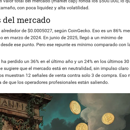
el valor total del mercado (market cap) ronda los $500.000, lo qu
maño, con poca liquidez y alta volatilidad.
s del mercado
a alrededor de $0.0005027, según CoinGecko. Eso es un 86% m
o en marzo de 2024. En junio de 2025, llegó a un mínimo de
desde ese punto. Pero ese repunte es mínimo comparado con l
 ha perdido un 36% en el último año y un 24% en los últimos 30 
que sugiere que el mercado está en neutralidad, sin impulso claro
icos muestran 12 señales de venta contra solo 3 de compra. Eso 
a de que los operadores profesionales están saliendo.