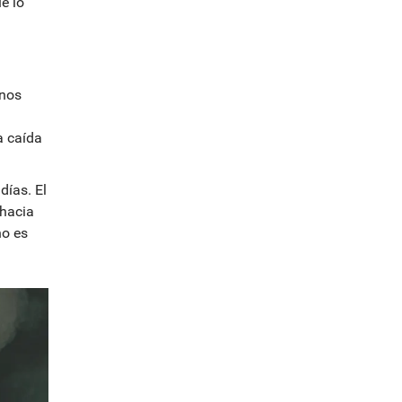
e lo
enos
a caída
días. El
 hacia
no es