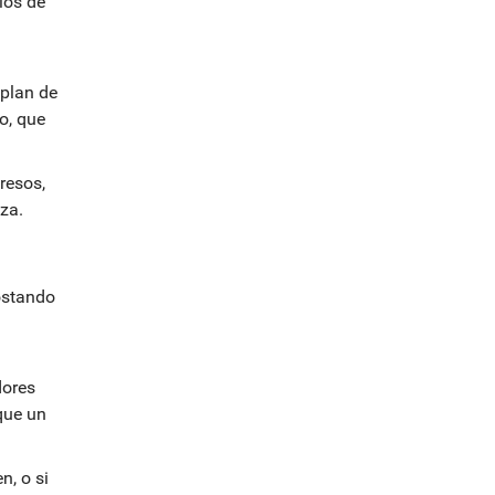
los de
 plan de
o, que
resos,
za.
ostando
dores
que un
n, o si