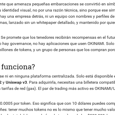
ante que amenaza pequeñas embarcaciones se convirtió en sím
u identidad visual, no por una razón técnica, sino porque ese sí
o hay una empresa detrás, ni un equipo con nombres y perfiles de
mas, lanzado sin un whitepaper detallado, y mantenido por quie
. Se promete que los tenedores recibirán recompensas en el futur
no hay governance, no hay aplicaciones que usen OKINAMI. Solo
 millones de tokens, y un grupo de personas que los compran por
 funciona?
 ni en ninguna plataforma centralizada. Solo está disponible 
2
y
Uniswap v3
. Para adquirirla, necesitas una billetera compati
arifas de red (gas). El par de trading más activo es OKINAMI/
$0.0005 por token. Eso significa que con 10 dólares puedes com
añes: tener muchos tokens no es lo mismo que tener mucho valo