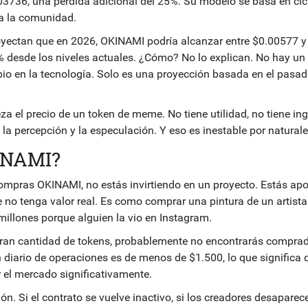
03736, una pérdida adicional del 25%. Su modelo se basa en cic
nta la comunidad.
royectan que en 2026, OKINAMI podría alcanzar entre $0.00577 y
desde los niveles actuales. ¿Cómo? No lo explican. No hay un
bio en la tecnología. Solo es una proyección basada en el pasad
za el precio de un token de meme. No tiene utilidad, no tiene ing
la percepción y la especulación. Y eso es inestable por naturale
KINAMI?
 compras OKINAMI, no estás invirtiendo en un proyecto. Estás ap
no tenga valor real. Es como comprar una pintura de un artista
illones porque alguien la vio en Instagram.
 gran cantidad de tokens, probablemente no encontrarás compra
n diario de operaciones es de menos de $1.500, lo que significa 
 el mercado significativamente.
n. Si el contrato se vuelve inactivo, si los creadores desaparece