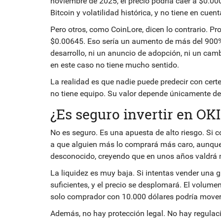
noviembre de 2025, el precio podría caer a $0.00
Bitcoin y volatilidad histórica, y no tiene en cue
Pero otros, como CoinLore, dicen lo contrario. P
$0.00645. Eso sería un aumento de más del 900% 
desarrollo, ni un anuncio de adopción, ni un cam
en este caso no tiene mucho sentido.
La realidad es que nadie puede predecir con certe
no tiene equipo. Su valor depende únicamente de 
¿Es seguro invertir en O
No es seguro. Es una apuesta de alto riesgo. Si
a que alguien más lo comprará más caro, aunque 
desconocido, creyendo que en unos años valdrá m
La liquidez es muy baja. Si intentas vender una
suficientes, y el precio se desplomará. El volume
solo comprador con 10.000 dólares podría mover
Además, no hay protección legal. No hay regulació