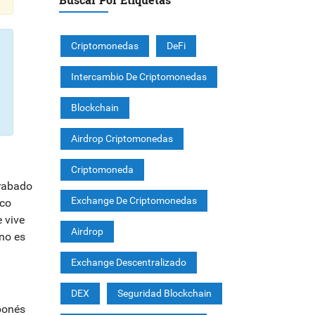
Criptomonedas
DeFi
Intercambio De Criptomonedas
Blockchain
Airdrop Criptomonedas
Criptomoneda
rabado
Exchange De Criptomonedas
ico
 vive
Airdrop
 no es
Exchange Descentralizado
DEX
Seguridad Blockchain
aponés