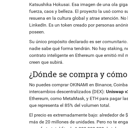
Katsushika Hokusai. Esa imagen de una ola gig
fuerza, caos y belleza. El proyecto la usó como s
resuena en la cultura global y atrae atención. N
LinkedIn. Es un token creado por personas anóni
poseen.
Su único propósito declarado es ser
comunitario
nadie sabe qué forma tendrán. No hay staking, 
contrato inteligente en Ethereum que emitió mil
creen que subirá.
¿Dónde se compra y cómo
No puedes comprar OKINAMI en Binance, Coinbase
intercambios descentralizados (DEX):
Uniswap v
Ethereum, como MetaMask, y ETH para pagar las t
que representa el 85% del volumen total.
El precio es extremadamente bajo: alrededor de 
más de 20 millones de unidades. Pero no te eng