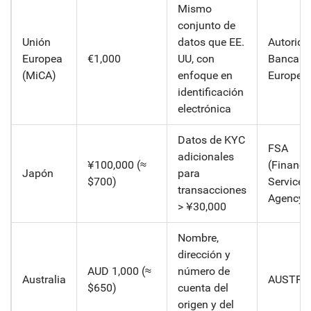
Mismo
conjunto de
Unión
datos que EE.
Autorida
Europea
€1,000
UU, con
Bancari
(MiCA)
enfoque en
Europea
identificación
electrónica
Datos de KYC
FSA
adicionales
¥100,000 (≈
(Financi
Japón
para
$700)
Services
transacciones
Agency)
> ¥30,000
Nombre,
dirección y
AUD 1,000 (≈
número de
Australia
AUSTRA
$650)
cuenta del
origen y del