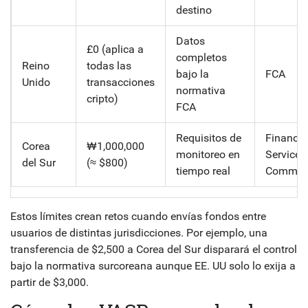
destino
Datos
£0 (aplica a
completos
Reino
todas las
bajo la
FCA
Unido
transacciones
normativa
cripto)
FCA
Requisitos de
Financia
Corea
₩1,000,000
monitoreo en
Services
del Sur
(≈ $800)
tiempo real
Commis
Estos límites crean retos cuando envías fondos entre
usuarios de distintas jurisdicciones. Por ejemplo, una
transferencia de $2,500 a Corea del Sur disparará el control
bajo la normativa surcoreana aunque EE. UU solo lo exija a
partir de $3,000.