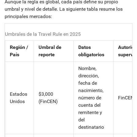
Aunque la regla es global, cada país define su propio
umbral y nivel de detalle. La siguiente tabla resume los
principales mercados:
Umbrales de la Travel Rule en 2025
Región /
Umbral de
Datos
Autorid
País
reporte
obligatorios
supervis
Nombre,
dirección,
fecha de
nacimiento,
Estados
$3,000
número de
FinCEN
Unidos
(FinCEN)
cuenta del
remitente y
del
destinatario