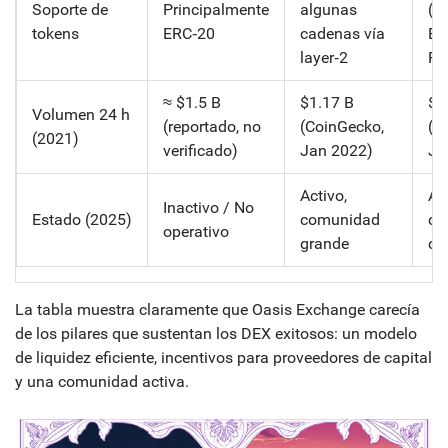
Soporte de
Principalmente
algunas
(E
tokens
ERC‑20
cadenas vía
BS
layer‑2
Po
≈ $1.5 B
$1.17 B
$0
Volumen 24 h
(reportado, no
(CoinGecko,
(C
(2021)
verificado)
Jan 2022)
Ja
Activo,
Ac
Inactivo / No
Estado (2025)
comunidad
cr
operativo
grande
co
La tabla muestra claramente que Oasis Exchange carecía
de los pilares que sustentan los DEX exitosos: un modelo
de liquidez eficiente, incentivos para proveedores de capital
y una comunidad activa.