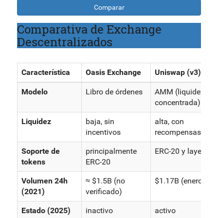
Comparar
Comparativa de Exchange
Descentralizados
Característica
Oasis Exchange
Uniswap (v3)
Modelo
Libro de órdenes
AMM (liquidez
concentrada)
Liquidez
baja, sin
alta, con
incentivos
recompensas
Soporte de
principalmente
ERC-20 y layer-2
tokens
ERC-20
Volumen 24h
≈ $1.5B (no
$1.17B (enero 202
(2021)
verificado)
Estado (2025)
inactivo
activo