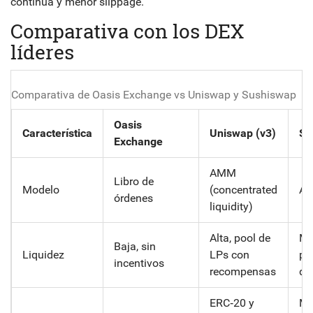
continua y menor slippage.
Comparativa con los DEX
líderes
Comparativa de Oasis Exchange vs Uniswap y Sushiswap
Oasis
Característica
Uniswap (v3)
Su
Exchange
AMM
Libro de
Modelo
(concentrated
A
órdenes
liquidity)
Alta, pool de
Me
Baja, sin
Liquidez
LPs con
pr
incentivos
recompensas
de
ERC‑20 y
Mu