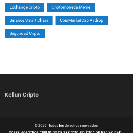
Exchange Cripto
Criptomoneda Meme
Binance Smart Chain
CoinMarketCap Airdrop
Seguridad Cripto
Kellun Cripto
© 2026. Todos los derechos reservados.
SOBRE NOSOTROS
TÉRMINOS DE SERVICIO
POLÍTICA DE PRIVACIDAD